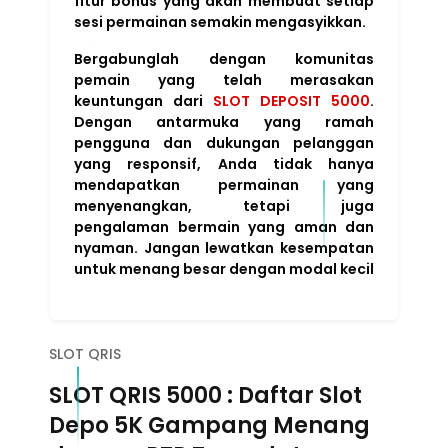
fitur bonus yang akan membuat setiap
sesi permainan semakin mengasyikkan.
Bergabunglah dengan komunitas
pemain yang telah merasakan
keuntungan dari
SLOT DEPOSIT 5000
.
Dengan antarmuka yang ramah
pengguna dan dukungan pelanggan
yang responsif, Anda tidak hanya
mendapatkan permainan yang
menyenangkan, tetapi juga
pengalaman bermain yang aman dan
nyaman. Jangan lewatkan kesempatan
untuk menang besar dengan modal kecil
SLOT QRIS
SLOT QRIS 5000 : Daftar Slot
Depo 5K Gampang Menang