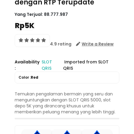
dengan RTP Terupdate
Yang Terjual:
88.777.987
Rp5K
4.9 rating
Write a Review
Availability
SLOT
Imported from SLOT
:
QRIS
QRIS
Color :
Red
Temukan pengalaman bermain yang seru dan
menguntungkan dengan SLOT QRIS 5000, slot
depo 5K yang dirancang khusus untuk
memberikan peluang menang yang lebih tinggi.