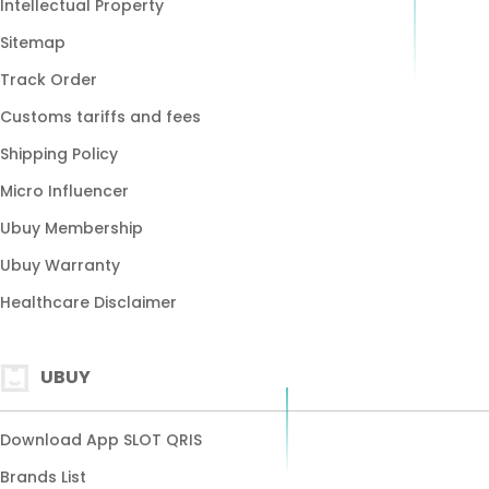
slot online gacor
Intellectual Property
slot terpercaya
Sitemap
slot gampang menang
Track Order
link slot
Customs tariffs and fees
situs slot Gacor
Shipping Policy
slot gacor hari
Micro Influencer
slot dana gacor
Ubuy Membership
slot gacor online
Ubuy Warranty
slot Asia
Healthcare Disclaimer
UBUY
Download App SLOT QRIS
Brands List