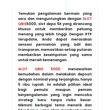
Temukan pengalaman bermain yang
seru dan menguntungkan dengan
SLOT
QRIS
5000, slot depo 5K yang dirancang
khusus untuk memberikan peluang
menang yang lebih tinggi. Dengan RTP
terupdate, Anda dapat merasakan
sensasi permainan yang adil dan
transparan, memastikan setiap putaran
memberikan kesempatan yang sama
untuk meraih kemenangan.
SLOT QRIS 5000
menawarkan
kemudahan dalam melakukan deposit
dengan nominal yang terjangkau, hanya
5 ribu rupiah. Ini adalah pilihan ideal
bagi pemula maupun pemain
berpengalaman yang ingin mencoba
strategi baru tanpa risiko besar.
Nikmati berbagai tema menarik dan