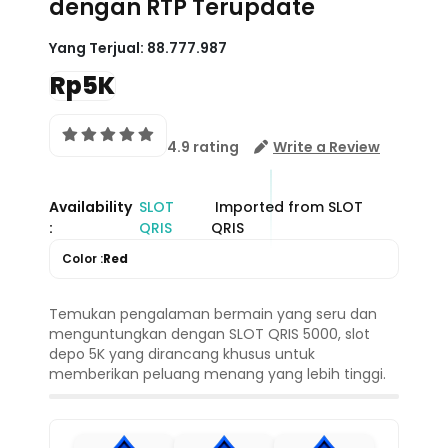
dengan RTP Terupdate
Yang Terjual:
88.777.987
Rp5K
4.9 rating
Write a Review
Availability
SLOT
Imported from SLOT
:
QRIS
QRIS
Color :
Red
Temukan pengalaman bermain yang seru dan
menguntungkan dengan SLOT QRIS 5000, slot
depo 5K yang dirancang khusus untuk
memberikan peluang menang yang lebih tinggi.