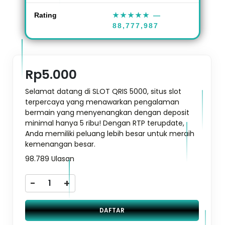
Rating
★★★★★
—
88,777,987
Rp5.000
Selamat datang di SLOT QRIS 5000, situs slot
terpercaya yang menawarkan pengalaman
bermain yang menyenangkan dengan deposit
minimal hanya 5 ribu! Dengan RTP terupdate,
Anda memiliki peluang lebih besar untuk meraih
kemenangan besar.
98.789 Ulasan
-
+
DAFTAR