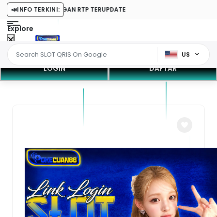
ANG MENANG DENGAN RTP TERUPDATE
📣
INFO TERKINI:
Explore
US
LOGIN
DAFTAR