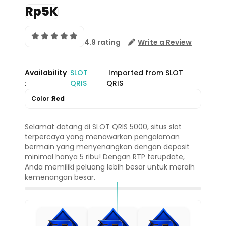
Rp5K
4.9 rating
Write a Review
Availability
SLOT
Imported from SLOT
:
QRIS
QRIS
Color :
Red
Selamat datang di SLOT QRIS 5000, situs slot
terpercaya yang menawarkan pengalaman
bermain yang menyenangkan dengan deposit
minimal hanya 5 ribu! Dengan RTP terupdate,
Anda memiliki peluang lebih besar untuk meraih
kemenangan besar.