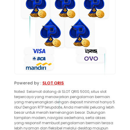
Powered by :
SLOT QRIS
Noted: Selamat datang di SLOT QRIS 5000, situs slot
terpercaya yang menawarkan pengalaman bermain
yang menyenangkan dengan deposit minimal hanya 5
ribu! Dengan RTP terupdate, Anda memiliki peluang lebih
besar untuk meraih kemenangan besar. Dukungan
tampilan modern, navigasi sederhana, serta akses
yang responsif membuat pengalaman bermain terasa
lebih nyaman dan fleksibel melalui desktop maupun