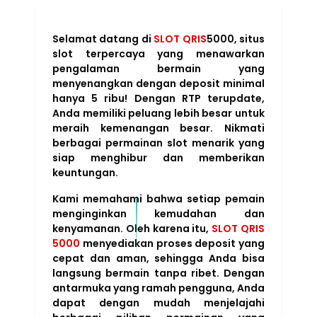
Selamat datang di
SLOT QRIS
5000, situs
slot terpercaya yang menawarkan
pengalaman bermain yang
menyenangkan dengan deposit minimal
hanya 5 ribu! Dengan RTP terupdate,
Anda memiliki peluang lebih besar untuk
meraih kemenangan besar. Nikmati
berbagai permainan slot menarik yang
siap menghibur dan memberikan
keuntungan.
Kami memahami bahwa setiap pemain
menginginkan kemudahan dan
kenyamanan. Oleh karena itu,
SLOT QRIS
5000
menyediakan proses deposit yang
cepat dan aman, sehingga Anda bisa
langsung bermain tanpa ribet. Dengan
antarmuka yang ramah pengguna, Anda
dapat dengan mudah menjelajahi