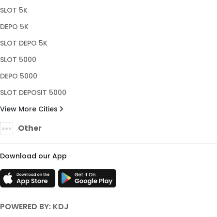
SLOT 5K
DEPO 5K
SLOT DEPO 5K
SLOT 5000
DEPO 5000
SLOT DEPOSIT 5000
View More Cities
Other
Download our App
POWERED BY: KDJ