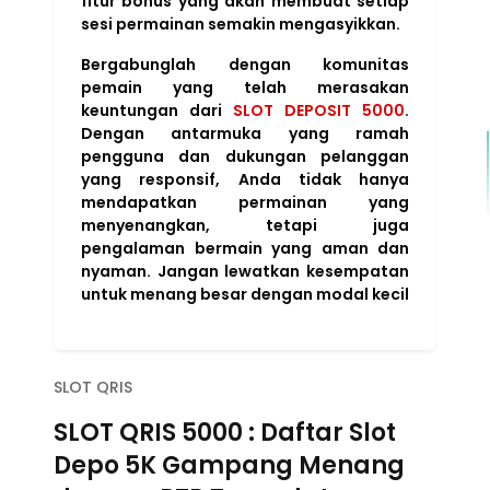
fitur bonus yang akan membuat setiap
sesi permainan semakin mengasyikkan.
Bergabunglah dengan komunitas
pemain yang telah merasakan
keuntungan dari
SLOT DEPOSIT 5000
.
Dengan antarmuka yang ramah
pengguna dan dukungan pelanggan
yang responsif, Anda tidak hanya
mendapatkan permainan yang
menyenangkan, tetapi juga
pengalaman bermain yang aman dan
nyaman. Jangan lewatkan kesempatan
untuk menang besar dengan modal kecil
SLOT QRIS
SLOT QRIS 5000 : Daftar Slot
Depo 5K Gampang Menang