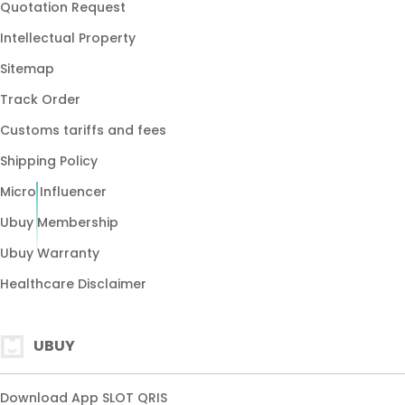
slot hari ini
Quotation Request
slot online gacor
Intellectual Property
slot terpercaya
Sitemap
slot gampang menang
Track Order
link slot
Customs tariffs and fees
situs slot Gacor
Shipping Policy
slot gacor hari
Micro Influencer
slot dana gacor
Ubuy Membership
slot gacor online
Ubuy Warranty
slot Asia
Healthcare Disclaimer
UBUY
Download App SLOT QRIS