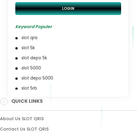
LOGIN
Keyword Populer
slot qris
slot 5k
slot depo 5k
slot 5000
slot depo 5000
slot 5rb
slot depo 5rb
QUICK LINKS
depo 5k
depo 5000
About Us SLOT QRIS
depo 5rb
Contact Us SLOT QRIS