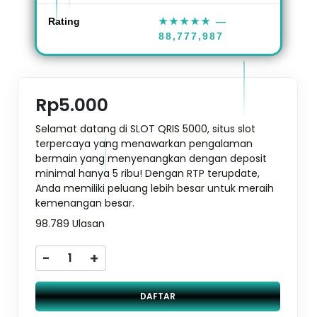
Rating
★★★★★
—
88,777,987
Rp5.000
Selamat datang di SLOT QRIS 5000, situs slot
terpercaya yang menawarkan pengalaman
bermain yang menyenangkan dengan deposit
minimal hanya 5 ribu! Dengan RTP terupdate,
Anda memiliki peluang lebih besar untuk meraih
kemenangan besar.
98.789 Ulasan
-
+
DAFTAR