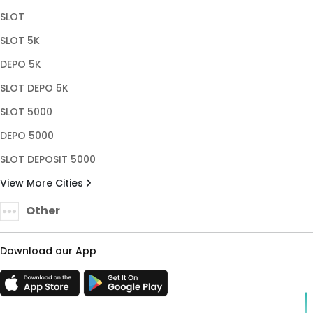
SLOT
SLOT 5K
DEPO 5K
SLOT DEPO 5K
SLOT 5000
DEPO 5000
SLOT DEPOSIT 5000
View More Cities
Other
Download our App