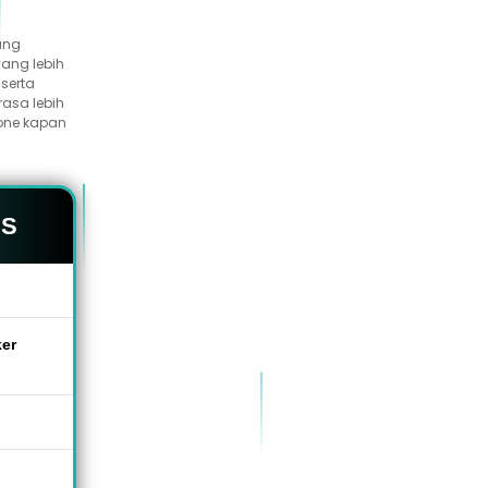
depo 5rb
slot hari ini
ang
ang lebih
slot online gacor
serta
asa lebih
slot terpercaya
one kapan
slot gampang menang
link slot
situs slot Gacor
IS
slot gacor hari
slot dana gacor
slot gacor online
slot Asia
ker