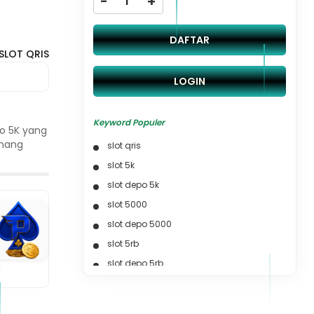
-
+
DAFTAR
SLOT QRIS
LOGIN
Keyword Populer
o 5K yang
enang
slot qris
slot 5k
slot depo 5k
slot 5000
slot depo 5000
slot 5rb
slot depo 5rb
depo 5k
depo 5000