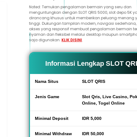
Noted: Temukan pengalaman bermain yang seru dan
menguntungkan dengan SLOT QRIS 5000, slot depo 5K y
dirancang khusus untuk memberikan peluang menang y
tinggi. Dukungan tampilan modern, navigasi sederhana, 
akses yang responsif membuat pengalaman bermain ter
nyaman dan fleksibel melalui desktop maupun smartph
saja digunakan.
KLIK DISINI
.
Informasi Lengkap SLOT QR
Nama Situs
SLOT QRIS
Jenis Game
Slot Qris, Live Casino, Po
Online, Togel Online
Minimal Deposit
IDR 5,000
Minimal Withdraw
IDR 50,000