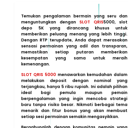
Temukan pengalaman bermain yang seru dan
menguntungkan dengan
SLOT QRIS
5000, slot
depo 5K yang dirancang khusus untuk
memberikan peluang menang yang lebih tinggi.
Dengan RTP terupdate, Anda dapat merasakan
sensasi permainan yang adil dan transparan,
memastikan setiap putaran memberikan
kesempatan yang sama untuk meraih
kemenangan.
SLOT QRIS 5000
menawarkan kemudahan dalam
melakukan deposit dengan nominal yang
terjangkau, hanya 5 ribu rupiah. Ini adalah pilihan
ideal bagi pemula maupun pemain
berpengalaman yang ingin mencoba strategi
baru tanpa risiko besar. Nikmati berbagai tema
menarik dan fitur bonus yang akan membuat
setiap sesi permainan semakin mengasyikkan.
Bergabunglah dengan komunitas pemain yang