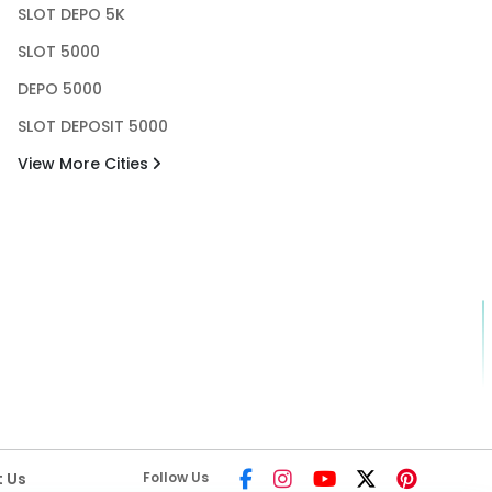
SLOT DEPO 5K
SLOT 5000
DEPO 5000
SLOT DEPOSIT 5000
View More Cities
 Us
Follow Us