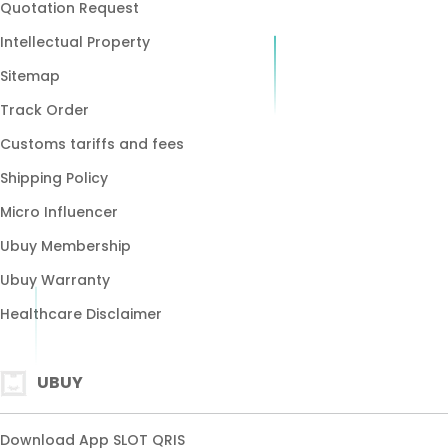
slot hari ini
Quotation Request
slot online gacor
Intellectual Property
slot terpercaya
Sitemap
slot gampang menang
Track Order
link slot
Customs tariffs and fees
situs slot Gacor
Shipping Policy
slot gacor hari
Micro Influencer
slot dana gacor
Ubuy Membership
slot gacor online
Ubuy Warranty
slot Asia
Healthcare Disclaimer
UBUY
Download App SLOT QRIS