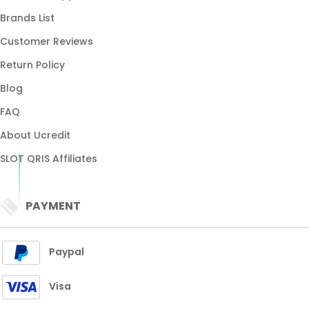
Brands List
Customer Reviews
Return Policy
Blog
FAQ
About Ucredit
SLOT QRIS Affiliates
PAYMENT
Paypal
Visa