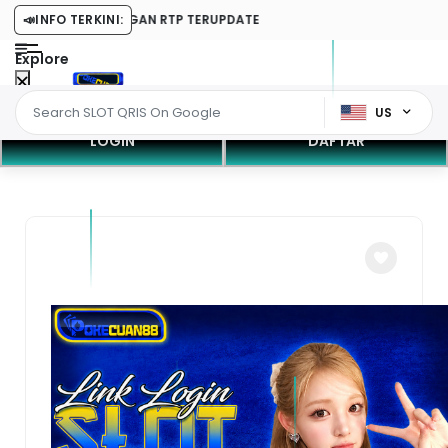
ANG MENANG DENGAN RTP TERUPDATE
📣
INFO TERKINI:
Explore
US
LOGIN
DAFTAR