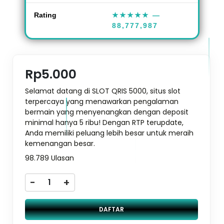
Rating
★★★★★
—
88,777,987
Rp5.000
Selamat datang di SLOT QRIS 5000, situs slot
terpercaya yang menawarkan pengalaman
bermain yang menyenangkan dengan deposit
minimal hanya 5 ribu! Dengan RTP terupdate,
Anda memiliki peluang lebih besar untuk meraih
kemenangan besar.
98.789 Ulasan
-
+
DAFTAR