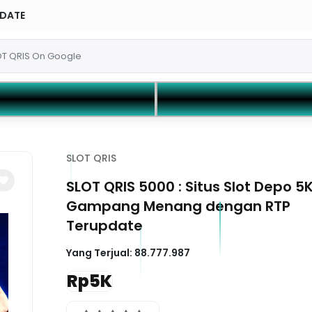
SLOT QRIS
SLOT QRIS 5000 : Situs Slot Depo 5
Gampang Menang dengan RTP
Terupdate
Yang Terjual:
88.777.987
Rp5K