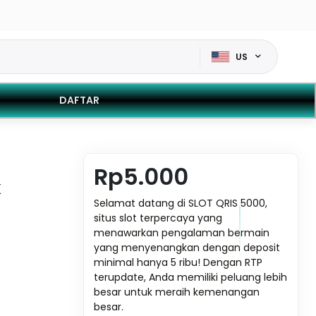
US
DAFTAR
Rp5.000
K
Selamat datang di SLOT QRIS 5000,
situs slot terpercaya yang
menawarkan pengalaman bermain
yang menyenangkan dengan deposit
minimal hanya 5 ribu! Dengan RTP
terupdate, Anda memiliki peluang lebih
besar untuk meraih kemenangan
besar.