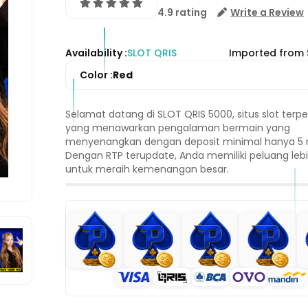
4.9 rating
Write a Review
Availability :
SLOT QRIS
Imported from 
Color :
Red
Selamat datang di SLOT QRIS 5000, situs slot terp
yang menawarkan pengalaman bermain yang
menyenangkan dengan deposit minimal hanya 5 r
Dengan RTP terupdate, Anda memiliki peluang leb
untuk meraih kemenangan besar.