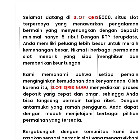
Selamat datang di
SLOT QRIS
5000, situs slot
terpercaya yang menawarkan pengalaman
bermain yang menyenangkan dengan deposit
minimal hanya 5 ribu! Dengan RTP terupdate,
Anda memiliki peluang lebih besar untuk meraih
kemenangan besar. Nikmati berbagai permainan
slot menarik yang siap menghibur dan
memberikan keuntungan.
Kami memahami bahwa setiap pemain
menginginkan kemudahan dan kenyamanan. Oleh
karena itu,
SLOT QRIS 5000
menyediakan proses
deposit yang cepat dan aman, sehingga Anda
bisa langsung bermain tanpa ribet. Dengan
antarmuka yang ramah pengguna, Anda dapat
dengan mudah menjelajahi berbagai pilihan
permainan yang tersedia.
Bergabunglah dengan komunitas kami dan
rasakan sensasi bermain slot yang mengasyikkan!