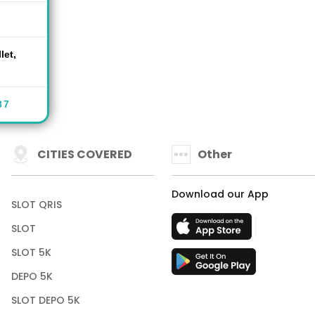
let,
87
CITIES COVERED
Other
Download our App
SLOT QRIS
SLOT
SLOT 5K
DEPO 5K
SLOT DEPO 5K