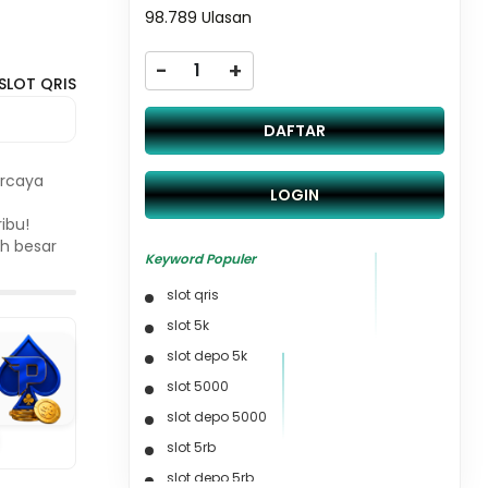
98.789 Ulasan
-
+
SLOT QRIS
DAFTAR
ercaya
LOGIN
ibu!
ih besar
Keyword Populer
slot qris
slot 5k
slot depo 5k
slot 5000
slot depo 5000
slot 5rb
slot depo 5rb