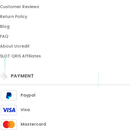
Customer Reviews
Return Policy
Blog
FAQ
About Ucredit
SLOT QRIS Affiliates
PAYMENT
Paypal
Visa
Mastercard