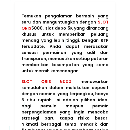
Temukan pengalaman bermain yang
seru dan menguntungkan dengan
SLOT
QRIS
5000, slot depo 5K yang dirancang
khusus untuk memberikan peluang
menang yang lebih tinggi. Dengan RTP
terupdate, Anda dapat merasakan
sensasi permainan yang adil dan
transparan, memastikan setiap putaran
memberikan kesempatan yang sama
untuk meraih kemenangan.
SLOT QRIS 5000
menawarkan
kemudahan dalam melakukan deposit
dengan nominal yang terjangkau, hanya
5 ribu rupiah. Ini adalah pilihan ideal
bagi pemula maupun pemain
berpengalaman yang ingin mencoba
strategi baru tanpa risiko besar.
Nikmati berbagai tema menarik dan