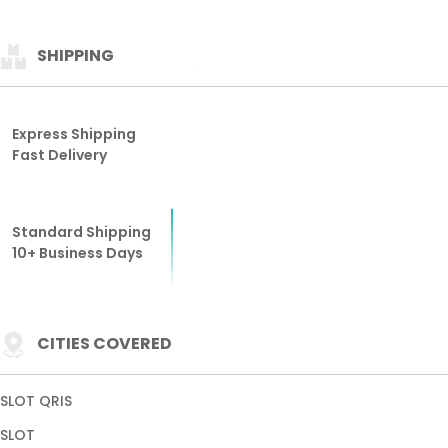
SHIPPING
Express Shipping
Fast Delivery
Standard Shipping
10+ Business Days
CITIES COVERED
SLOT QRIS
SLOT