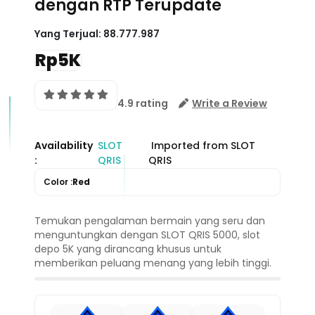
dengan RTP Terupdate
Yang Terjual:
88.777.987
Rp5K
4.9 rating
Write a Review
Availability
SLOT
Imported from SLOT
:
QRIS
QRIS
Color :
Red
Temukan pengalaman bermain yang seru dan
menguntungkan dengan SLOT QRIS 5000, slot
depo 5K yang dirancang khusus untuk
memberikan peluang menang yang lebih tinggi.