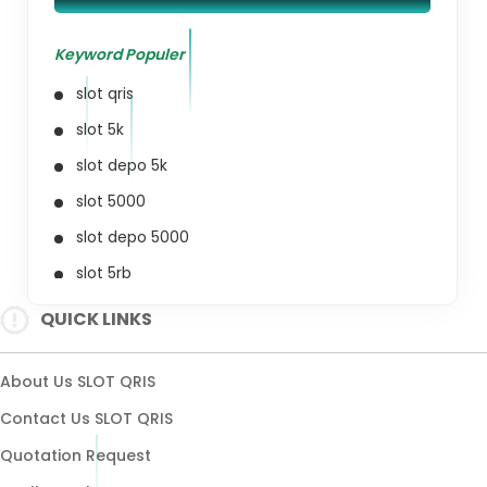
Keyword Populer
slot qris
slot 5k
slot depo 5k
slot 5000
slot depo 5000
slot 5rb
slot depo 5rb
QUICK LINKS
depo 5k
depo 5000
About Us SLOT QRIS
depo 5rb
Contact Us SLOT QRIS
slot hari ini
Quotation Request