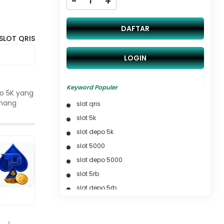
-
+
DAFTAR
SLOT QRIS
LOGIN
Keyword Populer
o 5K yang
enang
slot qris
slot 5k
slot depo 5k
slot 5000
slot depo 5000
slot 5rb
slot depo 5rb
depo 5k
depo 5000