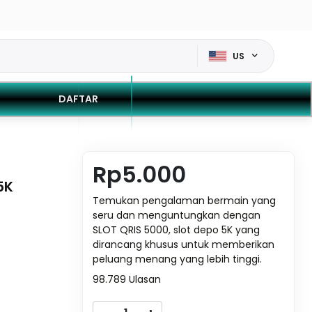
US
DAFTAR
Rp5.000
5K
Temukan pengalaman bermain yang
seru dan menguntungkan dengan
SLOT QRIS 5000, slot depo 5K yang
dirancang khusus untuk memberikan
peluang menang yang lebih tinggi.
98.789 Ulasan