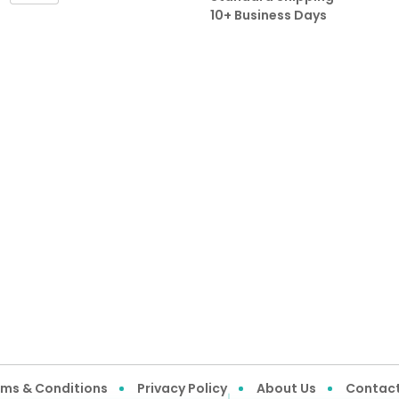
10+ Business Days
rms & Conditions
Privacy Policy
About Us
Contact