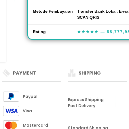
Metode Pembayaran
Transfer Bank Lokal, E-wal
SCAN QRIS
Rating
★★★★★
— 88,777,9
PAYMENT
SHIPPING
Paypal
Express Shipping
Fast Delivery
Visa
Mastercard
Standard Shipping