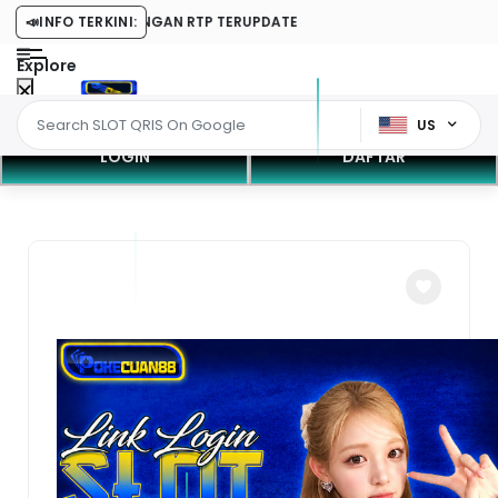
PANG MENANG DENGAN RTP TERUPDATE
📣
INFO TERKINI:
Explore
US
LOGIN
DAFTAR