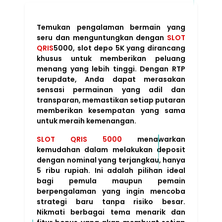
Temukan pengalaman bermain yang
seru dan menguntungkan dengan
SLOT
QRIS
5000, slot depo 5K yang dirancang
khusus untuk memberikan peluang
menang yang lebih tinggi. Dengan RTP
terupdate, Anda dapat merasakan
sensasi permainan yang adil dan
transparan, memastikan setiap putaran
memberikan kesempatan yang sama
untuk meraih kemenangan.
SLOT QRIS 5000
menawarkan
kemudahan dalam melakukan deposit
dengan nominal yang terjangkau, hanya
5 ribu rupiah. Ini adalah pilihan ideal
bagi pemula maupun pemain
berpengalaman yang ingin mencoba
strategi baru tanpa risiko besar.
Nikmati berbagai tema menarik dan