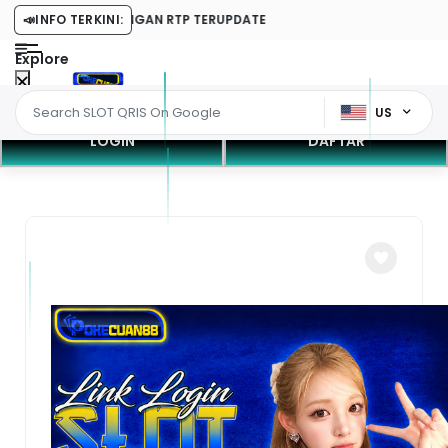
PANG MENANG DENGAN RTP TERUPDATE
📣
INFO TERKINI:
Explore
US
LOGIN
DAFTAR