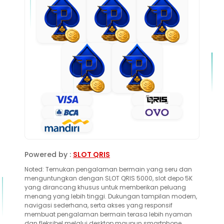
Powered by :
SLOT QRIS
Noted: Temukan pengalaman bermain yang seru dan
menguntungkan dengan SLOT QRIS 5000, slot depo 5K
yang dirancang khusus untuk memberikan peluang
menang yang lebih tinggi. Dukungan tampilan modern,
navigasi sederhana, serta akses yang responsif
membuat pengalaman bermain terasa lebih nyaman
dan fleksibel melalui desktop maupun smartphone