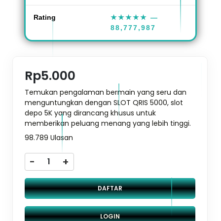
Rating
★★★★★
—
88,777,987
Rp5.000
Temukan pengalaman bermain yang seru dan
menguntungkan dengan SLOT QRIS 5000, slot
depo 5K yang dirancang khusus untuk
memberikan peluang menang yang lebih tinggi.
98.789 Ulasan
-
+
DAFTAR
LOGIN