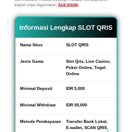
kapan saja digunakan.
KLIK DISINI
.
Informasi Lengkap SLOT QRIS
Nama Situs
SLOT QRIS
Jenis Game
Slot Qris, Live Casino,
Poker Online, Togel
Online
Minimal Deposit
IDR 5,000
Minimal Withdraw
IDR 50,000
Metode Pembayaran
Transfer Bank Lokal,
E-wallet, SCAN QRIS