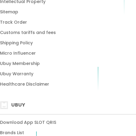
slot online gacor
Intellectual Property
slot terpercaya
Sitemap
slot gampang menang
Track Order
link slot
Customs tariffs and fees
situs slot Gacor
Shipping Policy
slot gacor hari
Micro Influencer
slot dana gacor
Ubuy Membership
slot gacor online
Ubuy Warranty
slot Asia
Healthcare Disclaimer
UBUY
Download App SLOT QRIS
Brands List