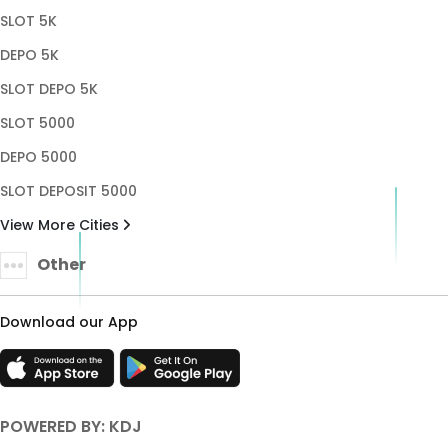
SLOT 5K
DEPO 5K
SLOT DEPO 5K
SLOT 5000
DEPO 5000
SLOT DEPOSIT 5000
View More Cities
Other
Download our App
POWERED BY: KDJ