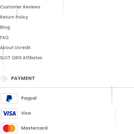
Customer Reviews
Return Policy
Blog
FAQ
About Ucredit
SLOT QRIS Affiliates
PAYMENT
Paypal
Visa
Mastercard