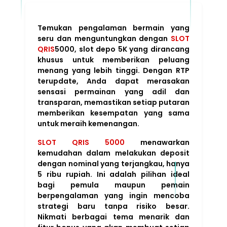
Temukan pengalaman bermain yang
seru dan menguntungkan dengan
SLOT
QRIS
5000, slot depo 5K yang dirancang
khusus untuk memberikan peluang
menang yang lebih tinggi. Dengan RTP
terupdate, Anda dapat merasakan
sensasi permainan yang adil dan
transparan, memastikan setiap putaran
memberikan kesempatan yang sama
untuk meraih kemenangan.
SLOT QRIS 5000
menawarkan
kemudahan dalam melakukan deposit
dengan nominal yang terjangkau, hanya
5 ribu rupiah. Ini adalah pilihan ideal
bagi pemula maupun pemain
berpengalaman yang ingin mencoba
strategi baru tanpa risiko besar.
Nikmati berbagai tema menarik dan