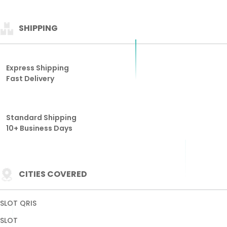
SHIPPING
Express Shipping
Fast Delivery
Standard Shipping
10+ Business Days
CITIES COVERED
SLOT QRIS
SLOT