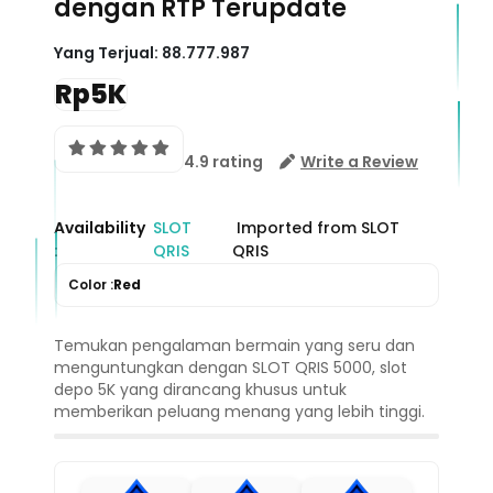
dengan RTP Terupdate
Yang Terjual:
88.777.987
Rp5K
4.9 rating
Write a Review
Availability
SLOT
Imported from SLOT
:
QRIS
QRIS
Color :
Red
Temukan pengalaman bermain yang seru dan
menguntungkan dengan SLOT QRIS 5000, slot
depo 5K yang dirancang khusus untuk
memberikan peluang menang yang lebih tinggi.