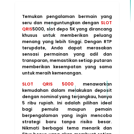
Temukan pengalaman bermain yang
seru dan menguntungkan dengan
SLOT
QRIS
5000, slot depo 5K yang dirancang
khusus untuk memberikan peluang
menang yang lebih tinggi. Dengan RTP
terupdate, Anda dapat merasakan
sensasi permainan yang adil dan
transparan, memastikan setiap putaran
memberikan kesempatan yang sama
untuk meraih kemenangan.
SLOT QRIS 5000
menawarkan
kemudahan dalam melakukan deposit
dengan nominal yang terjangkau, hanya
5 ribu rupiah. Ini adalah pilihan ideal
bagi pemula maupun pemain
berpengalaman yang ingin mencoba
strategi baru tanpa risiko besar.
Nikmati berbagai tema menarik dan