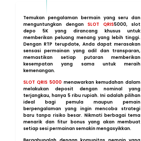
Temukan pengalaman bermain yang seru dan
menguntungkan dengan
SLOT QRIS
5000, slot
depo 5K yang dirancang khusus untuk
memberikan peluang menang yang lebih tinggi.
Dengan RTP terupdate, Anda dapat merasakan
sensasi permainan yang adil dan transparan,
memastikan setiap putaran memberikan
kesempatan yang sama untuk meraih
kemenangan.
SLOT QRIS 5000
menawarkan kemudahan dalam
melakukan deposit dengan nominal yang
terjangkau, hanya 5 ribu rupiah. Ini adalah pilihan
ideal bagi pemula maupun pemain
berpengalaman yang ingin mencoba strategi
baru tanpa risiko besar. Nikmati berbagai tema
menarik dan fitur bonus yang akan membuat
setiap sesi permainan semakin mengasyikkan.
Bergabunglah dengan komunitas pemain yang