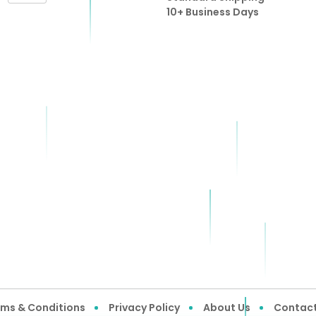
10+ Business Days
rms & Conditions
Privacy Policy
About Us
Contact