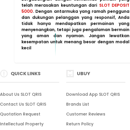
telah merasakan keuntungan dari
SLOT DEPOSIT
5000
. Dengan antarmuka yang ramah pengguna
dan dukungan pelanggan yang responsif, Anda
tidak hanya mendapatkan permainan yang
menyenangkan, tetapi juga pengalaman bermain
yang aman dan nyaman. Jangan lewatkan
kesempatan untuk menang besar dengan modal
kecil
QUICK LINKS
UBUY
About Us SLOT QRIS
Download App SLOT QRIS
Contact Us SLOT QRIS
Brands List
Quotation Request
Customer Reviews
Intellectual Property
Return Policy