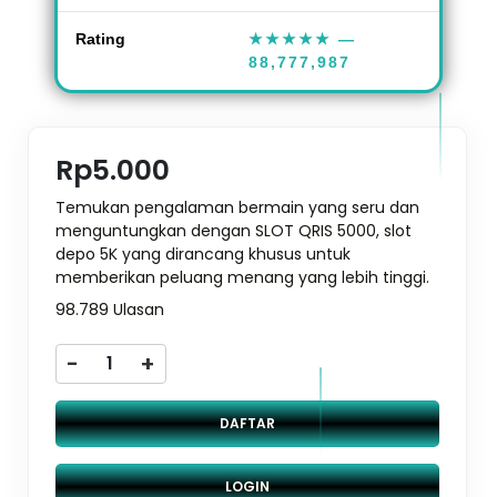
Rating
★★★★★
—
88,777,987
Rp5.000
Temukan pengalaman bermain yang seru dan
menguntungkan dengan SLOT QRIS 5000, slot
depo 5K yang dirancang khusus untuk
memberikan peluang menang yang lebih tinggi.
98.789 Ulasan
-
+
DAFTAR
LOGIN