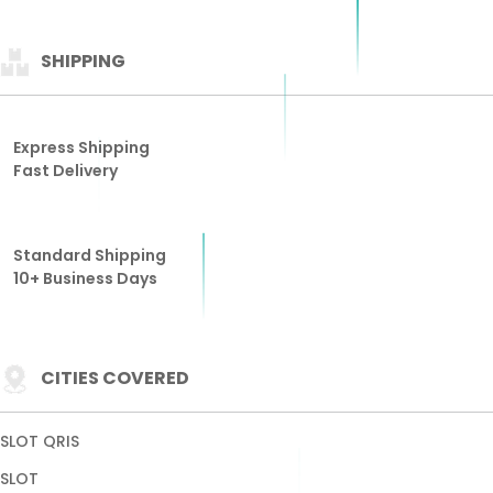
SHIPPING
Express Shipping
Fast Delivery
Standard Shipping
10+ Business Days
CITIES COVERED
SLOT QRIS
SLOT