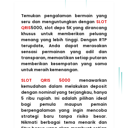
Temukan pengalaman bermain yang
seru dan menguntungkan dengan
SLOT
QRIS
5000, slot depo 5K yang dirancang
khusus untuk memberikan peluang
menang yang lebih tinggi. Dengan RTP
terupdate, Anda dapat merasakan
sensasi permainan yang adil dan
transparan, memastikan setiap putaran
memberikan kesempatan yang sama
untuk meraih kemenangan.
SLOT QRIS 5000
menawarkan
kemudahan dalam melakukan deposit
dengan nominal yang terjangkau, hanya
5 ribu rupiah. Ini adalah pilihan ideal
bagi pemula maupun pemain
berpengalaman yang ingin mencoba
strategi baru tanpa risiko besar.
Nikmati berbagai tema menarik dan